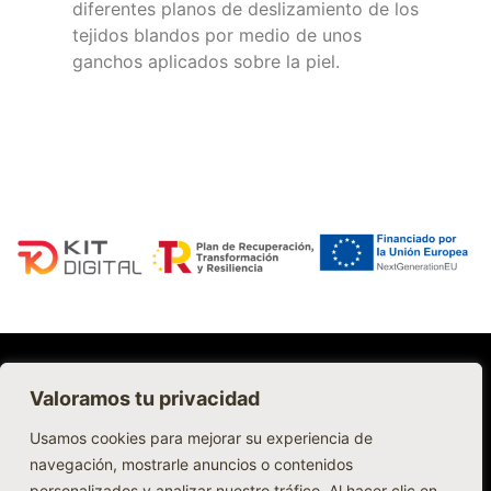
diferentes planos de deslizamiento de los
tejidos blandos por medio de unos
ganchos aplicados sobre la piel.
Accesibilidad
Valoramos tu privacidad
Aviso Legal
Usamos cookies para mejorar su experiencia de
Políticas de Cookies
navegación, mostrarle anuncios o contenidos
Política de Privacidad
personalizados y analizar nuestro tráfico. Al hacer clic en